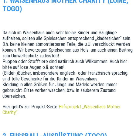
1. WAISENHAUS MOTHER CHARITY (LOMÉ,
TOGO)
Da sich im Waisenhaus auch sehr kleine Kinder und Säuglinge
aufhalten, sollten alle Spielsachen entsprechend „kindersicher“ sein.
D.h. keine kleinen abmontierbaren Teile, die u.U. verschluckt werden
können. Wir bevorzugen Spielsachen aus Holz, um auch einen Beitrag
zum Umweltschutz zu leisten!
Puppen oder Stofftiere sind natürlich auch Willkommen. Auch hier
bitte auf lose Augen o.ä. achten!
(Bilder-)Bücher, insbesondere englisch- oder französisch-sprachig,
sind tolle Geschenke für die Kinder im Waisenhaus.
Kleidung in allen Größen für Jungs und Mädels werden immer
gebraucht. Bitte vorher waschen, bzw. in sauberem Zustand
überreichen.
Hier geht’s zur Projekt-Seite
Hilfsprojekt „Waisenhaus Mother
Charity“
.
2. FUSSBALL-AUSRÜSTUNG (TOGO)