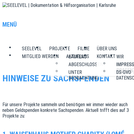
SEELEVEL | DOKUMENTATION &
MENÜ
HILFSORGANISATION | KARLSRUHE
SEELEVEL
PROJEKTE
FILME
ÜBER UNS
MITGLIED WERDEN
AKTUELLES
KONTAKT
LAUFEND
WIR
ABGESCHLOSSEN
IMPRES
VORTRÄG
PRÄSEN
UNTER
DS-GVO
SACHSP
HINWEISE ZU SACHSPENDEN
BEOBACHTUNG
DATENS
Für unsere Projekte sammeln und benötigen wir immer wieder auch
neben Geldspenden konkrete Sachspenden. Aktuell trifft dies auf 3
Projekte zu: