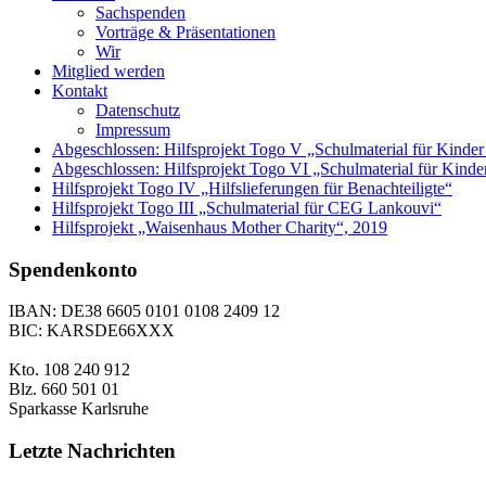
Sachspenden
Vorträge & Präsentationen
Wir
Mitglied werden
Kontakt
Datenschutz
Impressum
Abgeschlossen: Hilfsprojekt Togo V „Schulmaterial für Kinder
Abgeschlossen: Hilfsprojekt Togo VI „Schulmaterial für Kinde
Hilfsprojekt Togo IV „Hilfslieferungen für Benachteiligte“
Hilfsprojekt Togo III „Schulmaterial für CEG Lankouvi“
Hilfsprojekt „Waisenhaus Mother Charity“, 2019
Spendenkonto
IBAN: DE38 6605 0101 0108 2409 12
BIC: KARSDE66XXX
Kto. 108 240 912
Blz. 660 501 01
Sparkasse Karlsruhe
Letzte Nachrichten