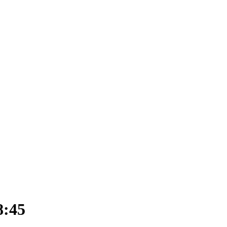
arlsruhe
8:45