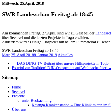
Mittwoch, 25.April, 2018
SWR Landesschau Freitag ab 18:45
Am kommenden Freitag, 27.April, sind wir zu Gast bei der
Landessc
über Seelevel und die letzten Projekte in Togo erzählen.
Außerdem wird es einige Einspieler mit neuem Filmmaterial zu sehen 
SWR Landesschau Freitag ab 18:45
Marc
25. April 2018
8. Januar 2019
Aktuelles
←
DAS DING TV-Beitrag über unsere Hilfsprojekte in Togo
Es wird zur Tradition! DJK-Ost spendet auf Weihnachtsfeier!
Sitemap
Filme
Seelevel
Projekte
unter Beobachtung
Katanga Krankenstation – Eine Klinik mitten im 
Über uns